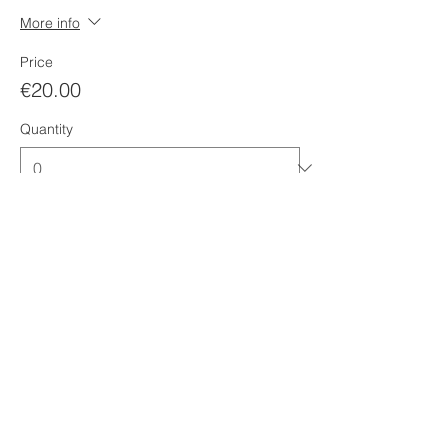
More info
Price
€20.00
Quantity
Ticket type
Afterwork Waldbaden / 25.10.
More info
Price
€20.00
Quantity