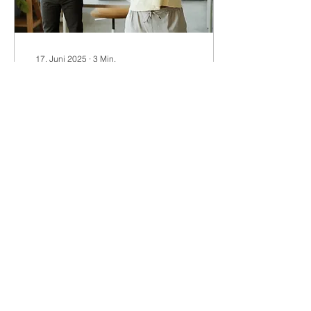
17. Juni 2025
∙
3
Min.
Die bewegte Pause
Schreibtisch-Yoga für
mehr Bewegung am
Arbeitsplatz!
50
0
1
Mehr laden