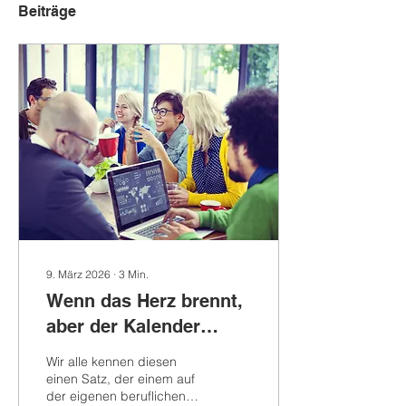
Beiträge
9. März 2026
∙
3
Min.
Wenn das Herz brennt,
aber der Kalender
glüht: Warum „Sinn-
Wir alle kennen diesen
Jobs“ beim
einen Satz, der einem auf
der eigenen beruflichen
Zeitmanagement