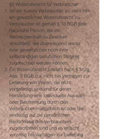
§5 Widerrufsrecht für Verbraucher
Ist der Kunde Verbraucher, so steht ihm
ein gesetzliches Widerrufsrecht zu.
Verbraucher ist gemäß § 13 BGB jede
natürliche Person, die ein
Rechtsgeschäft zu Zwecken
abschließt, die überwiegend weder
ihrer gewerblichen noch ihrer
selbständigen beruflichen Tätigkeit
zugerechnet werden können.
Ein Widerrufsrecht besteht nach § 312g
Abs. 2 BGB u.a. nicht bei Verträgen zur
Lieferung von Waren, die nicht
vorgefertigt sind und für deren
Herstellung eine individuelle Auswahl
oder Bestimmung durch den
Verbraucher maßgeblich ist oder die
eindeutig auf die persönlichen
Bedürfnisse des Verbrauchers
zugeschnitten sind und es erlischt
vorzeitig bei Verträgen zur Lieferung