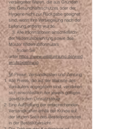
versiegelter Waren, die aus Gründen
des Gesundheitsschutzes oder der
Hygiene nicht zur Rückgabe geeignet
sind, wenn ihre Versiegelung nach der
Lieferung entfernt wurde.
3. Alle Informationen einschließlich
der Widerrufsbelehrung sowie des
Muster Widerrufsformulars
finden Sie
unter
https://www.wildfuehlung.de/wied
errufsbelehrung
§6 Preise, Versandkosten und Zahlung
Alle Preise, die auf der Website des
Verkäufers angegeben sind, verstehen
sich einschließlich der jeweils gültigen
gesetzlichen Umsatzsteuer.
Eine Aufstellung der entsprechenden
Versandkosten erhält der Kunde auf
der letzten Seite des Bestellprozesses
in der Bestellübersicht.
Die Zahlung des Kaufpreises ist