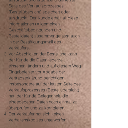
Seite des Verkaufsprozesses
(Bestellübersicht) speichert oder
ausdruckt. Der Kunde erhält all diese
Informationen (Allgemeinen
Geschäftsbedingungen und
Bestelldaten) zusammengefasst auch
in der Bestätigungsmail des
Verkäufers.
Vor Abschicken der Bestellung kann
der Kunde die Daten jederzeit
einsehen, ändern und auf diesem Weg
Eingabefehler vor Abgabe der
Vertragserklärung berichtigen.
Insbesondere auf der letzten Seite des
Verkaufsprozesses (Bestellübersicht)
hat der Kunde Gelegenheit, die
eingegebenen Daten noch einmal zu
überprüfen und zu korrigieren.
Der Verkäufer hat sich keinen
Verhaltenskodizes unterworfen.