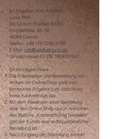
§2 Angaben zum Anbieter
Luisa Wolf
c/o Grosch Postflex #2020
Emsdettener Str. 10
48268 Greven
Telefon:
+49 176 7240 3149
E-Mail:
info@wildfuehlung.de
Umsatzsteuer-ID: DE
1959701247
§3 Vertragsschluss
Die Präsentation und Bewerbung von
Artikeln im Online-Shop stellt kein
bindendes Angebot zum Abschluss
eines Kaufvertrags dar.
Mit dem Absenden einer Bestellung
über den Online-Shop durch Anklicken
des Buttons „Kostenpflichtig bestellen“
gibt der Kunde eine rechtsverbindliche
Bestellung ab.
Nach Eingang der Bestellung schickt