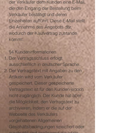
der Verkäufer dem Kunden eine E-Mail,
die den Eingang der Bestellung beim
Verkäufer bestätigt und deren
Einzelheiten aufführt. Diese E-Mail stellt
die Annahme des Angebots dar,
wodurch der Kaufvertrag zustande
kommt.
§4 Kundeninformationen
Der Vertragsschluss erfolgt
ausschließlich in deutscher Sprache.
Der Vertragstext mit Angaben zu den
Artikeln wird vom Verkäufer
gespeichert. Dieser gespeicherte
Vertragstext ist für den Kunden jedoch
nicht zugänglich. Der Kunde hat aber
die Möglichkeit, den Vertragstext zu
archivieren, indem er die auf der
Webseite des Verkäufers
vorgehaltenen Allgemeinen
Geschäftsbedingungen speichert oder
ausdruckt und ergänzend die letzte