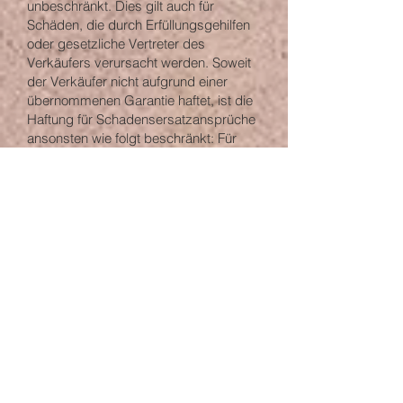
unbeschränkt. Dies gilt auch für
Schäden, die durch Erfüllungsgehilfen
oder gesetzliche Vertreter des
Verkäufers verursacht werden. Soweit
der Verkäufer nicht aufgrund einer
übernommenen Garantie haftet, ist die
Haftung für Schadensersatzansprüche
ansonsten wie folgt beschränkt: Für
einfach fahrlässig verursachte Schäden
haftet der Verkäufer nur, soweit diese
auf der Verletzung
vertragswesentlicher Pflichten
(Kardinalpflichten) beruhen.
Kardinalpflichten sind solche
Vertragspflichten, deren Erfüllung die
ordnungsgemäße Durchführung des
Vertrages überhaupt erst ermöglichen
und auf deren Einhaltung der Kunde
vertrauen durfte. Die Haftung des
Verkäufers für einfache Fahrlässigkeit
nach dieser Regelung ist auf den
typischerweise vorhersehbaren