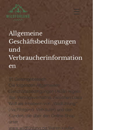
Allgemeine
Geschäftsbedingungen
und
Verbraucherinformation
en
§1 Geltungsbereich
Die folgenden Allgemeinen
Geschäftsbedingungen (AGB) regeln
das Vertragsverhältnis zwischen Luisa
Wolf als Inhaberin von „Wildfühlung“
(nachfolgend: Verkäufer) und den
Kunden, die über den Online-Shop
unter
www.wildfühlung.de
Waren kaufen.