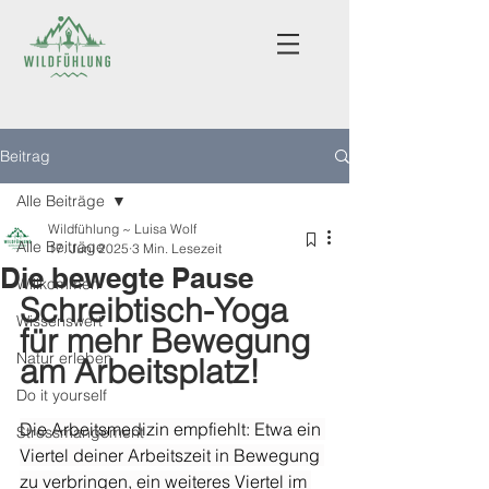
Beitrag
Alle Beiträge
Wildfühlung ~ Luisa Wolf
Alle Beiträge
17. Juni 2025
3 Min. Lesezeit
Die bewegte Pause
Willkommen
Schreibtisch-Yoga 
Wissenswert
für mehr Bewegung 
Natur erleben
am Arbeitsplatz!
Do it yourself
Die Arbeitsmedizin empfiehlt: Etwa ein 
Stressmangement
Viertel deiner Arbeitszeit in Bewegung 
zu verbringen, ein weiteres Viertel im 